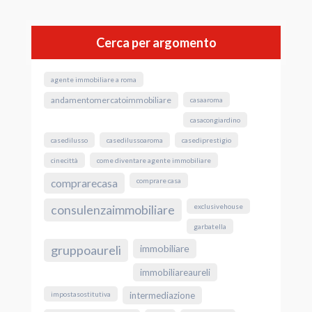
Cerca per argomento
agente immobiliare a roma
andamentomercatoimmobiliare
casaaroma
casacongiardino
casedilusso
casedilussoaroma
casediprestigio
cinecittà
come diventare agente immobiliare
comprare casa
comprarecasa
exclusivehouse
consulenzaimmobiliare
garbatella
gruppoaureli
immobiliare
immobiliareaureli
impostasostitutiva
intermediazione