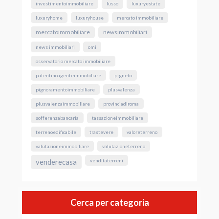
investimentoimmobiliare
lusso
luxuryestate
luxuryhome
luxuryhouse
mercato immobiliare
mercatoimmobiliare
newsimmobiliari
news immobiliari
omi
osservatorio mercato immobiliare
patentinoagenteimmobiliare
pigneto
pignoramentoimmobiliare
plusvalenza
plusvalenzaimmobiliare
provinciadiroma
sofferenzabancaria
tassazioneimmobiliare
terrenoedificabile
trastevere
valoreterreno
valutazioneimmobiliare
valutazioneterreno
venderecasa
venditaterreni
Cerca per categoria