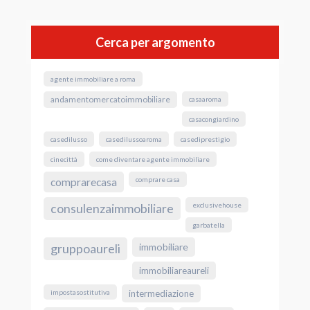
Cerca per argomento
agente immobiliare a roma
andamentomercatoimmobiliare
casaaroma
casacongiardino
casedilusso
casedilussoaroma
casediprestigio
cinecittà
come diventare agente immobiliare
comprare casa
comprarecasa
exclusivehouse
consulenzaimmobiliare
garbatella
gruppoaureli
immobiliare
immobiliareaureli
impostasostitutiva
intermediazione