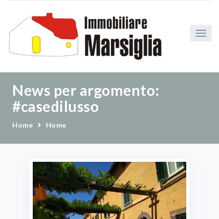
News per argomento:
#casedilusso
Home
Home