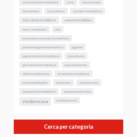
investimentoimmobiliare
lusso
luxuryestate
luxuryhome
luxuryhouse
mercato immobiliare
mercatoimmobiliare
newsimmobiliari
news immobiliari
omi
osservatorio mercato immobiliare
patentinoagenteimmobiliare
pigneto
pignoramentoimmobiliare
plusvalenza
plusvalenzaimmobiliare
provinciadiroma
sofferenzabancaria
tassazioneimmobiliare
terrenoedificabile
trastevere
valoreterreno
valutazioneimmobiliare
valutazioneterreno
venderecasa
venditaterreni
Cerca per categoria