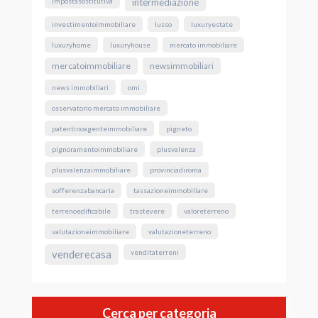
impostasostitutiva
intermediazione
investimentoimmobiliare
lusso
luxuryestate
luxuryhome
luxuryhouse
mercato immobiliare
mercatoimmobiliare
newsimmobiliari
news immobiliari
omi
osservatorio mercato immobiliare
patentinoagenteimmobiliare
pigneto
pignoramentoimmobiliare
plusvalenza
plusvalenzaimmobiliare
provinciadiroma
sofferenzabancaria
tassazioneimmobiliare
terrenoedificabile
trastevere
valoreterreno
valutazioneimmobiliare
valutazioneterreno
venderecasa
venditaterreni
Cerca per categoria