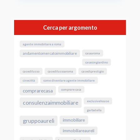
Cerca per argomento
agente immobiliare a roma
andamentomercatoimmobiliare
casaaroma
casacongiardino
casedilusso
casedilussoaroma
casediprestigio
cinecittà
come diventare agente immobiliare
comprare casa
comprarecasa
exclusivehouse
consulenzaimmobiliare
garbatella
gruppoaureli
immobiliare
immobiliareaureli