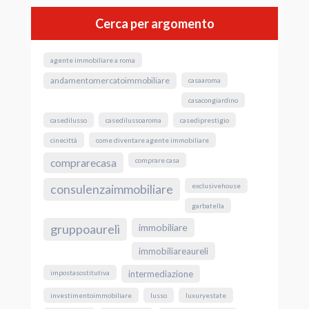
Cerca per argomento
agente immobiliare a roma
andamentomercatoimmobiliare
casaaroma
casacongiardino
casedilusso
casedilussoaroma
casediprestigio
cinecittà
come diventare agente immobiliare
comprare casa
comprarecasa
exclusivehouse
consulenzaimmobiliare
garbatella
gruppoaureli
immobiliare
immobiliareaureli
impostasostitutiva
intermediazione
investimentoimmobiliare
lusso
luxuryestate