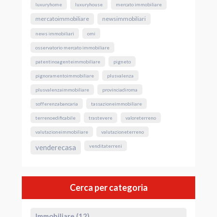
luxuryhome
luxuryhouse
mercato immobiliare
mercatoimmobiliare
newsimmobiliari
news immobiliari
omi
osservatorio mercato immobiliare
patentinoagenteimmobiliare
pigneto
pignoramentoimmobiliare
plusvalenza
plusvalenzaimmobiliare
provinciadiroma
sofferenzabancaria
tassazioneimmobiliare
terrenoedificabile
trastevere
valoreterreno
valutazioneimmobiliare
valutazioneterreno
venderecasa
venditaterreni
Cerca per categoria
Immobiliare (12)