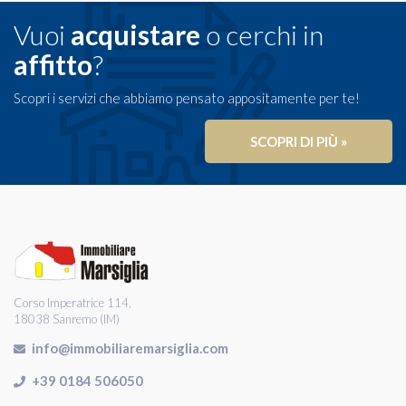
Vuoi
acquistare
o cerchi in
affitto
?
Scopri i servizi che abbiamo pensato appositamente per te!
SCOPRI DI PIÙ »
Corso Imperatrice 114,
18038 Sanremo (IM)
info@immobiliaremarsiglia.com
+39 0184 506050