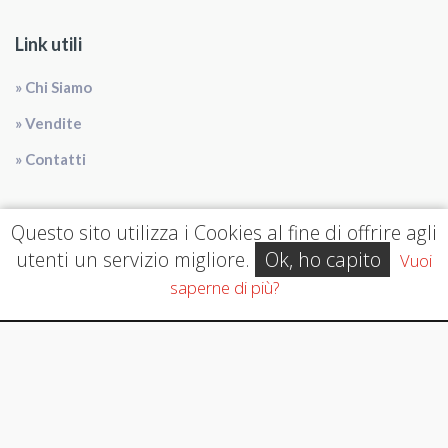
Link utili
» Chi Siamo
» Vendite
» Contatti
Questo sito utilizza i Cookies al fine di offrire agli
Social
utenti un servizio migliore.
Ok, ho capito
Vuoi
saperne di più?
© 2026 | Agenzia Immobiliare Marsiglia | All Rights Reserved | PI 010 842
100 85 | info@immobiliaremarsiglia.com | Created by
AGIM GESTIONALE